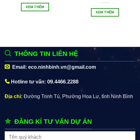
XEM THÊM
XEM THÊM
THÔNG TIN LIÊN HỆ
Email: eco.ninhbinh.vn@gmail.com
09.4466.2288
Hotline tư vấn:
Địa chỉ
:
Đường Trịnh Tú, Phường Hoa Lư, tỉnh Ninh Bình
ĐĂNG KÍ TƯ VẤN DỰ ÁN