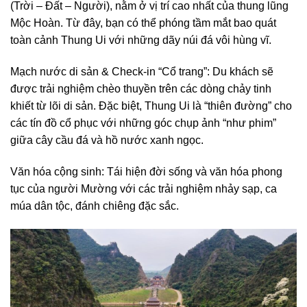
(Trời – Đất – Người), nằm ở vị trí cao nhất của thung lũng
Mộc Hoàn. Từ đây, bạn có thể phóng tầm mắt bao quát
toàn cảnh Thung Ui với những dãy núi đá vôi hùng vĩ.
Mạch nước di sản & Check-in “Cổ trang”: Du khách sẽ
được trải nghiệm chèo thuyền trên các dòng chảy tinh
khiết từ lõi di sản. Đặc biệt, Thung Ui là “thiên đường” cho
các tín đồ cổ phục với những góc chụp ảnh “như phim”
giữa cây cầu đá và hồ nước xanh ngọc.
Văn hóa cộng sinh: Tái hiện đời sống và văn hóa phong
tục của người Mường với các trải nghiệm nhảy sạp, ca
múa dân tộc, đánh chiêng đặc sắc.